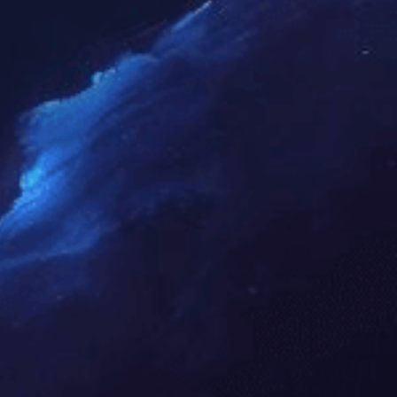
中。今年机床行业出现下滑趋势，但受包装、纺织等其他
少。
、化工等项目型市场带动。
速下滑
现下滑趋势。市场下滑趋势主要受OEM市场影响，以下分析
仍然呈现12%以上增长状态。
销售市场低迷等因素影响，部分下游OEM行业如包装、印