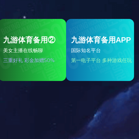
政策影响，增长依然快速;机床、激光加工设备等领域受Q2
少的情况。此外，橡胶机械与印刷机械受环保政策及去产能
，以及海外市场的推动下，发展平稳;机床、包装机械、橡
年有所提升，对2018年变频器整体业绩的增长起到了促进
初见成效，产业结构优化明显，产品利润率上升，企业加大投资
，但印刷、机床等行业低迷。